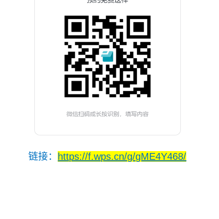
链接：
https://f.wps.cn/g/gME4Y468/